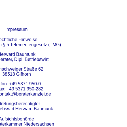
Impressum
echtliche Hinweise
 § 5 Telemediengesetz (TMG)
Herward Baumunk
erater, Dipl. Betriebswirt
nschweiger Straße 62
38518 Gifhorn
efon: +49 5371 950-0
fax: +49 5371 950-282
ontakt@beraterkanzlei.de
tretungsberechtigter
riebswirt Herward Baumunk
Aufsichtsbehörde
aterkammer Niedersachsen