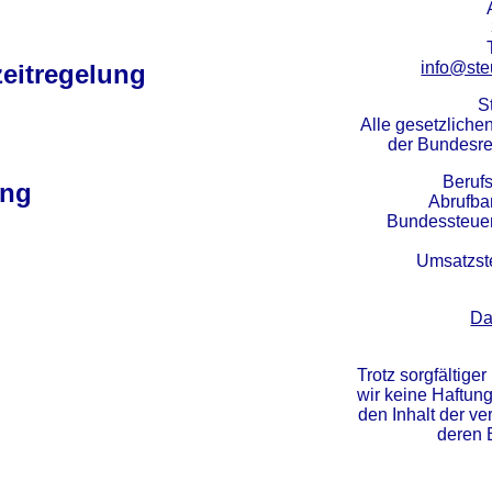
info@ste
tzeitregelung
S
Alle gesetzlich
der Bundesre
Beruf
ung
Abrufba
Bundessteue
Umsatzst
Da
Trotz sorgfältige
wir keine Haftung 
den Inhalt der ve
deren B