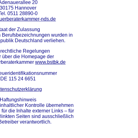
Adenauerallee 20
30175 Hannover
Tel. 0511 28890-0
uerberaterkammer-nds.de
taat der Zulassung
en Berufsbezeichnungen wurden in
publik Deutschland verliehen.
srechtliche Regelungen
r über die Homepage der
rberaterkammer
www.bstbk.de
eueridentifikationsnummer
DE 115 24 6651
tenschutzerklärung
Haftungshinweis
r inhaltlicher Kontrolle übernehmen
für die Inhalte externer Links – für
rlinkten Seiten sind ausschließlich
etreiber verantwortlich.