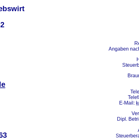
iebswirt
62
R
Angaben nach
Steuerb
Brau
de
Tel
Tele
E-Mail:
k
Ver
Dipl. Bet
63
Steuerber